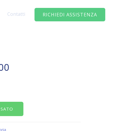
Contatti
RICHIEDI ASSISTENZA
00
SSATO
ria