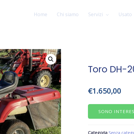
Home
Chi siamo
Servizi
Usato
Toro DH-2
€
1.650,00
SONO INTERE
Categoria
Senza catego