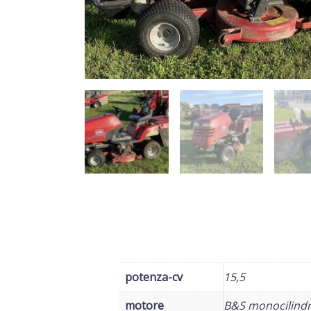
potenza-cv
15,5
motore
B&S monocilindr